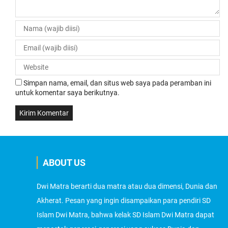
Simpan nama, email, dan situs web saya pada peramban ini
untuk komentar saya berikutnya.
ABOUT US
Dwi Matra berarti dua matra atau dua dimensi, Dunia dan
Akherat. Pesan yang ingin disampaikan para pendiri SD
Islam Dwi Matra, bahwa kelak SD Islam Dwi Matra dapat