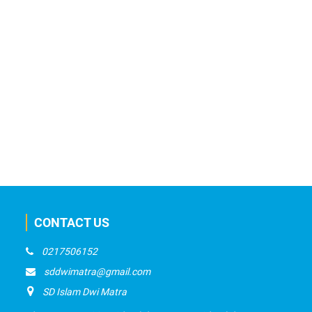
CONTACT US
0217506152
sddwimatra@gmail.com
SD Islam Dwi Matra