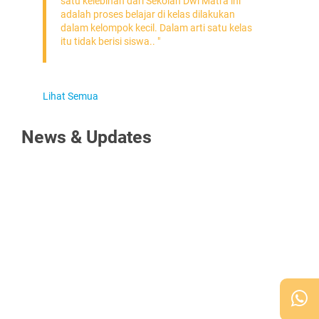
satu kelebihan dari Sekolah Dwi Matra ini
adalah proses belajar di kelas dilakukan
dalam kelompok kecil. Dalam arti satu kelas
itu tidak berisi siswa.. "
hat Semua
News & Updates