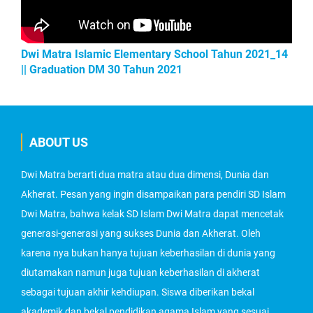
Dwi Matra Islamic Elementary School Tahun 2021_14
|| Graduation DM 30 Tahun 2021
ABOUT US
Dwi Matra berarti dua matra atau dua dimensi, Dunia dan
Akherat. Pesan yang ingin disampaikan para pendiri SD Islam
Dwi Matra, bahwa kelak SD Islam Dwi Matra dapat mencetak
generasi-generasi yang sukses Dunia dan Akherat. Oleh
karena nya bukan hanya tujuan keberhasilan di dunia yang
diutamakan namun juga tujuan keberhasilan di akherat
sebagai tujuan akhir kehdiupan. Siswa diberikan bekal
akademik dan bekal pendidikan agama Islam yang sesuai