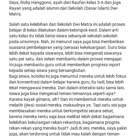
Saya, Rizky Hanggono, ayah dari Raufan kelas 3-A dan juga
Rayan yang adalah alumni dari Sekolah (Dasar Islam) Dwi
Matra.
Salah satu kelebihan dari Sekolah Dwi Matra ini adalah proses
belajar di kelas dilakukan dalam kelompok kecil. Dalam arti
satu kelas itu tidak berisi siswa sebanyak sekolah-sekolah
pada umumnya. Nah, ini menurut saya juga bisa memberikan
suasana pembelajaran yang (serasa) kekeluargaan. Guru bisa
lebih dekat kepada siswanya, lebih bisa mengenali siswanya
satu per satu, dan selain membantu dalam proses mengajar.
Ini juga membantu guru untuk memberikan progress report
kepada setiap siswa yang bersangkutan.
Bagi siswa, kondisi ini juga menuntut mereka untuk lebih fokus
dan konsentrasi dalam belajar karena guru, itu tadi, bisa lebih
lekat mengawasi mereka. Dan dalam interaksi satu sama lain,
siswa juga bisa mengenali teman-temannya seperti apa?
Karena kayak gimana, sih? Dan ini membentuk mereka untuk
melatih (jiwa) sosial mereka, maksudnya ya. Tapi satu sisi juga
membiasakan mereka untuk berkompetisi secara sehat,
karena mereka tentu saja bisa melihat lebih dekat bagaimana
kelebihan kekurangan rekan-rekannya, bagaimana progres
rekan-rekan yang mereka buat? Jadi di sini, mereka, saya yakin
juga, akan terdorong untuk tidak mau kalah dengan teman-