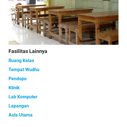
Fasilitas Lainnya
Ruang Kelas
Tempat Wudhu
Pendopo
Klinik
Lab Komputer
Lapangan
Aula Utama