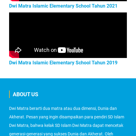
Dwi Matra Islamic Elementary School Tahun 2021
Dwi Matra Islamic Elementary School Tahun 2019
ABOUT US
Dwi Matra berarti dua matra atau dua dimensi, Dunia dan
Akherat. Pesan yang ingin disampaikan para pendiri SD Islam
Dwi Matra, bahwa kelak SD Islam Dwi Matra dapat mencetak
generasi-generasi yang sukses Dunia dan Akherat. Oleh