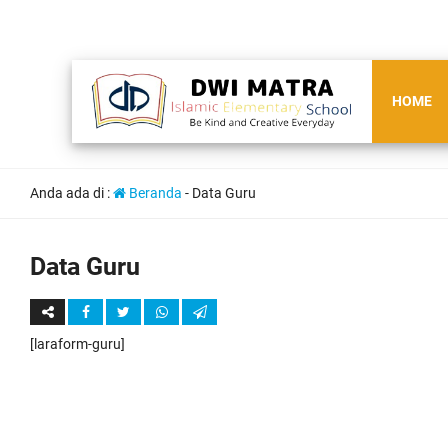
HOME
Anda ada di :
Beranda
-
Data Guru
Data Guru
[laraform-guru]